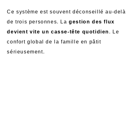
Ce système est souvent déconseillé au-delà
de trois personnes. La
gestion des flux
devient vite un casse-tête quotidien
. Le
confort global de la famille en pâtit
sérieusement.
Chute de pression
lors d’usages
simultanés
Nécessité de coordonner
les puisages
Inconfort thermique répété
Comment dimensionner
votre appareil sans vous
tromper ?