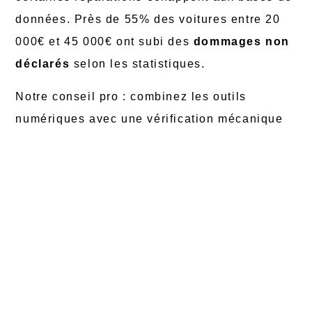
données. Près de 55% des voitures entre 20
000€ et 45 000€ ont subi des
dommages non
déclarés
selon les statistiques.
Notre conseil pro : combinez les outils
numériques avec une vérification mécanique
approfondie. Pour les Mercedes notamment,
certains modèles Classe B
cachent des
faiblesses de transmission invisibles sur les
rapports.
Une expertise de 300€ peut vous
éviter 5000€
de réparations imprévues.
Prévention des risques
automobiles