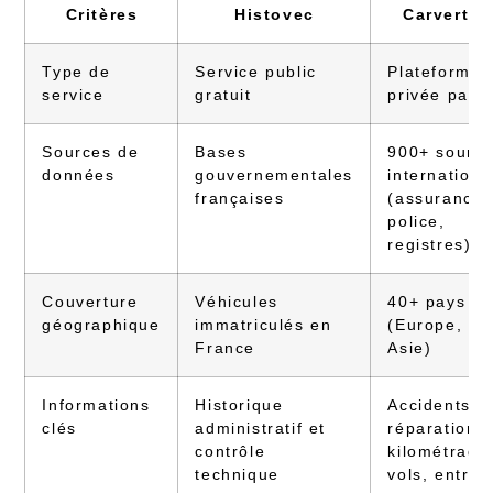
Critères
Histovec
Carvertic
Type de
Service public
Plateforme
service
gratuit
privée paya
Sources de
Bases
900+ sourc
données
gouvernementales
internationa
françaises
(assurances
police,
registres)
Couverture
Véhicules
40+ pays
géographique
immatriculés en
(Europe, US
France
Asie)
Informations
Historique
Accidents,
clés
administratif et
réparations,
contrôle
kilométrage
technique
vols, entret