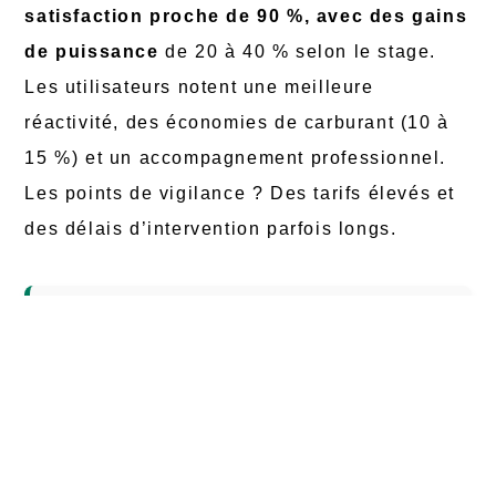
satisfaction proche de 90 %, avec des gains
de puissance
de 20 à 40 % selon le stage.
Les utilisateurs notent une meilleure
réactivité, des économies de carburant (10 à
15 %) et un accompagnement professionnel.
Les points de vigilance ? Des tarifs élevés et
des délais d’intervention parfois longs.
@shiftech
Combien coûte les
options de reprogrammations ? La
réponse !
#shiftech
#faq
#tuning
#reprogrammation
♬ son original
– ShifTech-Reprogrammation