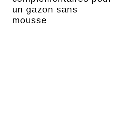
un gazon sans
mousse
En plus des remèdes naturels, certaines
pratiques d’entretien peuvent grandement
contribuer à l’élimination et à la
prévention de la mousse dans votre
pelouse :
Une tonte adaptée
: Maintenez
votre gazon à une hauteur de 5 à 7 cm.
Une herbe trop courte favorise
l’installation de la mousse, tandis qu’une
pelouse plus haute résiste mieux aux
invasions indésirables.
L’amélioration
du drainage
: Un sol gorgé d’eau est le