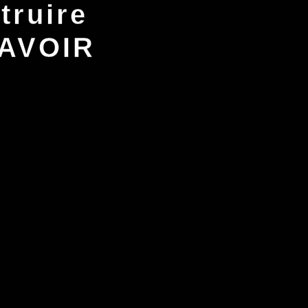
truire
SAVOIR