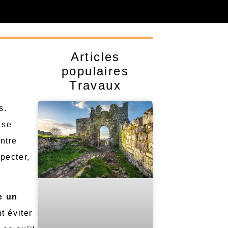
Articles
populaires
Travaux
s.
 se
ntre
pecter,
e un
t éviter