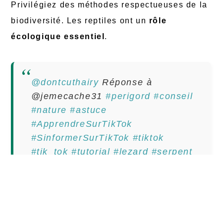
Privilégiez des méthodes respectueuses de la
biodiversité. Les reptiles ont un
rôle
écologique essentiel
.
@dontcuthairy
Réponse à
@jemecache31
#perigord
#conseil
#nature
#astuce
#ApprendreSurTikTok
#SinformerSurTikTok
#tiktok
#tik_tok
#tutorial
#lezard
#serpent
#belgique
#suisse
#recette
♬ son
original – Dontcuthairy