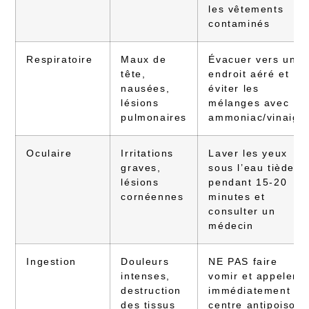
les vêtements
contaminés
Respiratoire
Maux de
Évacuer vers un
tête,
endroit aéré et
nausées,
éviter les
lésions
mélanges avec
pulmonaires
ammoniac/vinaigr
Oculaire
Irritations
Laver les yeux
graves,
sous l’eau tiède
lésions
pendant 15-20
cornéennes
minutes et
consulter un
médecin
Ingestion
Douleurs
NE PAS faire
intenses,
vomir et appeler
destruction
immédiatement un
des tissus
centre antipoison