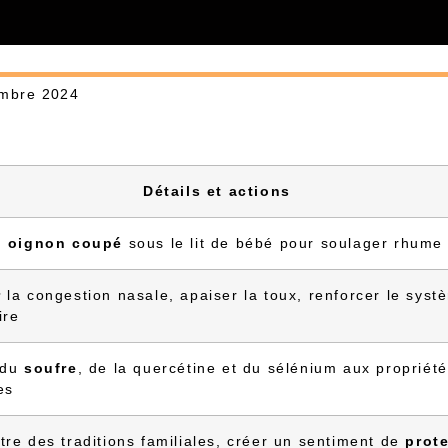
embre 2024
Détails et actions
n
oignon coupé
sous le lit de bébé pour soulager rhume 
r
la congestion nasale, apaiser la toux, renforcer le syst
ire
 du
soufre
, de la quercétine et du sélénium aux propriét
es
re des traditions familiales, créer un sentiment de
prot