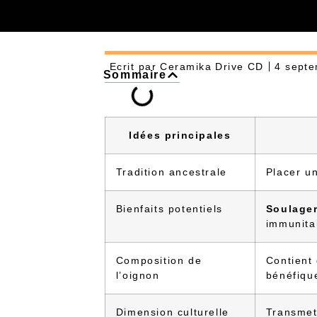
Ecrit par
Ceramika Drive CD
4 sept
Sommaire
Idées principales
Tradition ancestrale
Placer u
Bienfaits potentiels
Soulage
immunita
Composition de
Contient
l’oignon
bénéfiqu
Dimension culturelle
Transmett