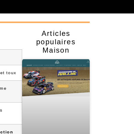
Articles
populaires
Maison
et toux
ème
és
ection