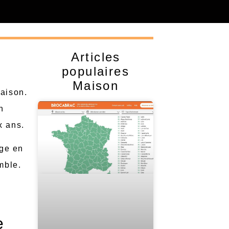
Articles
populaires
Maison
maison.
n
x ans.
age en
mble.
e