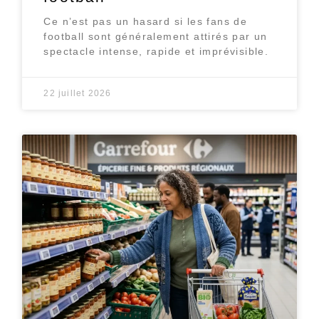
Ce n’est pas un hasard si les fans de
football sont généralement attirés par un
spectacle intense, rapide et imprévisible.
22 juillet 2026