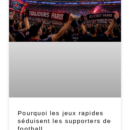
Pourquoi les jeux rapides
séduisent les supporters de
football