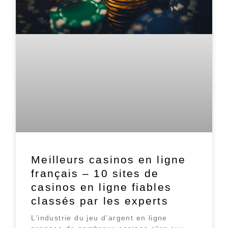
Meilleurs casinos en ligne
français – 10 sites de
casinos en ligne fiables
classés par les experts
L’industrie du jeu d’argent en ligne