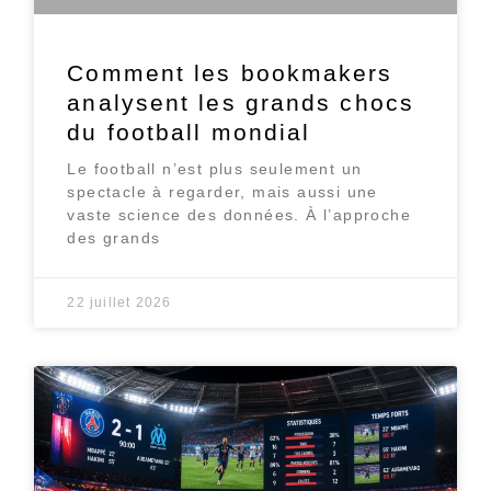
Comment les bookmakers
analysent les grands chocs
du football mondial
Le football n’est plus seulement un
spectacle à regarder, mais aussi une
vaste science des données. À l’approche
des grands
22 juillet 2026