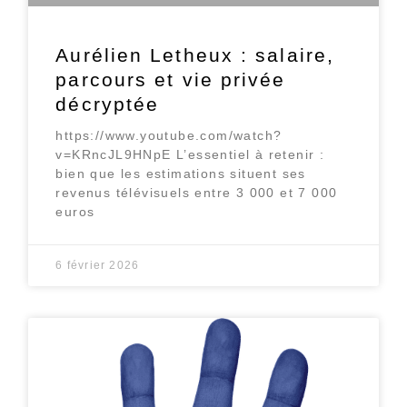
Aurélien Letheux : salaire,
parcours et vie privée
décryptée
https://www.youtube.com/watch?
v=KRncJL9HNpE L’essentiel à retenir :
bien que les estimations situent ses
revenus télévisuels entre 3 000 et 7 000
euros
6 février 2026