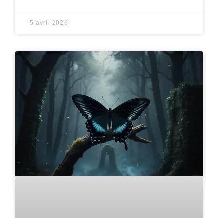
5 avril 2026