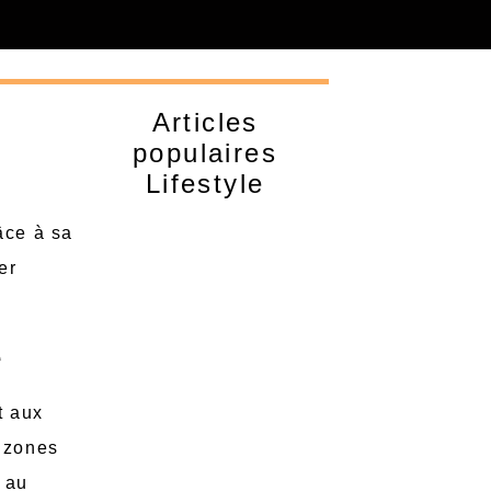
Articles
populaires
Lifestyle
âce à sa
er
e
t aux
s zones
s au