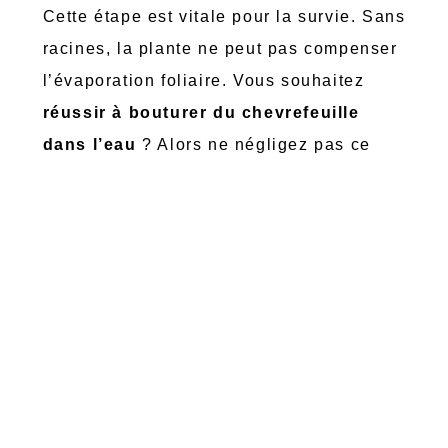
Cette étape est vitale pour la survie. Sans
racines, la plante ne peut pas compenser
l’évaporation foliaire. Vous souhaitez
réussir à bouturer du chevrefeuille
dans l’eau
? Alors ne négligez pas ce
détail.
Comment entretenir
les tiges pendant
l’enracinement ?
Vos boutures sont prêtes, mais leur
séjour dans l’eau
demande une
attention quotidienne
pour éviter les