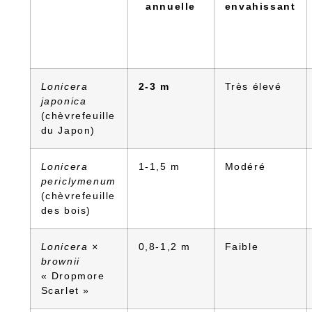
annuelle
envahissant
Lonicera
2-3 m
Très élevé
japonica
(chèvrefeuille
du Japon)
Lonicera
1-1,5 m
Modéré
periclymenum
(chèvrefeuille
des bois)
Lonicera ×
0,8-1,2 m
Faible
brownii
« Dropmore
Scarlet »