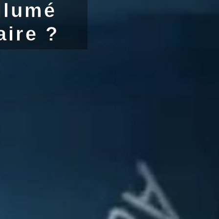
llumé
aire ?