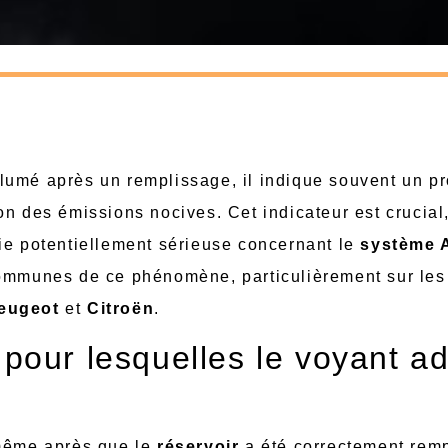
llumé après un remplissage, il indique souvent un p
n des émissions nocives. Cet indicateur est crucial,
ie potentiellement sérieuse concernant le
système 
communes de ce phénomène, particulièrement sur les
eugeot
et
Citroën
.
pour lesquelles le voyant a
 même après que le
réservoir
a été correctement remp