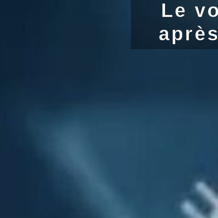
Le v
après