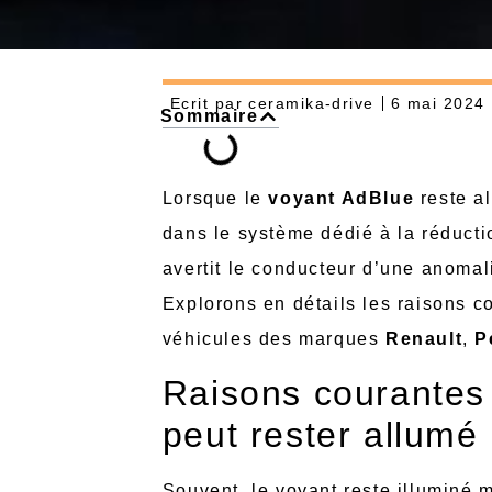
Ecrit par
ceramika-drive
6 mai 2024
Sommaire
Lorsque le
voyant AdBlue
reste a
dans le système dédié à la réductio
avertit le conducteur d’une anomal
Explorons en détails les raisons 
véhicules des marques
Renault
,
P
Raisons courantes 
peut rester allumé
Souvent, le voyant reste illuminé