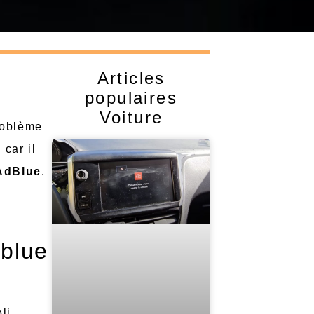
Articles
populaires
Voiture
roblème
 car il
AdBlue
.
dblue
li.