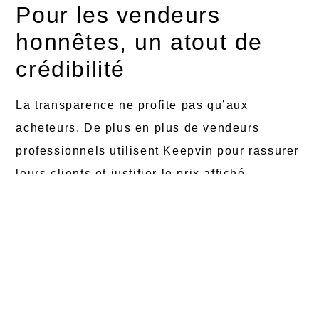
Pour les vendeurs
honnêtes, un atout de
crédibilité
La transparence ne profite pas qu’aux
acheteurs. De plus en plus de vendeurs
professionnels utilisent Keepvin pour rassurer
leurs clients et justifier le prix affiché.
Présenter un rapport complet, c’est prouver
que le véhicule n’a rien à cacher. Dans un
marché saturé d’annonces douteuses, cette
démarche différencie les vendeurs sérieux.
Elle permet aussi d’éviter les litiges après la