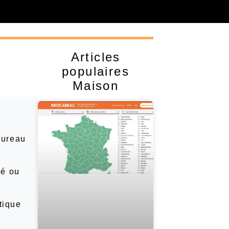
Articles
populaires
Maison
bureau
pé ou
tique