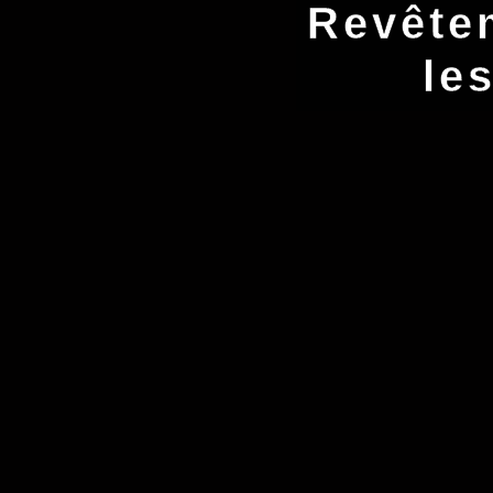
Revête
le