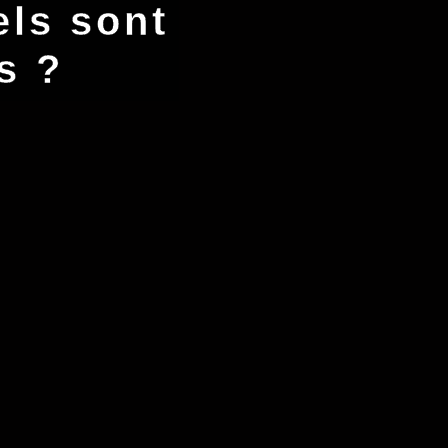
ls sont
s ?