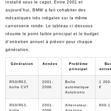
installé sous le capot. Entre 2001 et
aujourd’hui, BMW a fait cohabiter des
mécaniques très inégales sur la même
carrosserie ronde. Le tableau ci-dessous
résume le point faible principal et le budget
d’entretien annuel à prévoir pour chaque
génération.
Génération
Années
Problème
Bu
principal
entre
R50/R53,
2001-
Boîte
1 200
boîte CVT
2006
automatique
€
Autotronic
R50/R53,
2001-
Alternateur,
800-1
boîte
2006
direction