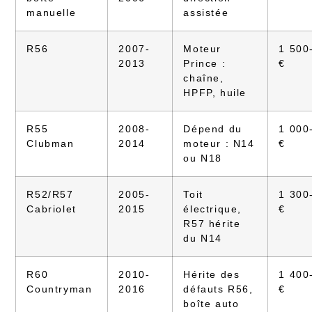
manuelle
assistée
R56
2007-
Moteur
1 500
2013
Prince :
€
chaîne,
HPFP, huile
R55
2008-
Dépend du
1 000
Clubman
2014
moteur : N14
€
ou N18
R52/R57
2005-
Toit
1 300
Cabriolet
2015
électrique,
€
R57 hérite
du N14
R60
2010-
Hérite des
1 400
Countryman
2016
défauts R56,
€
boîte auto