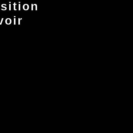
sition
voir