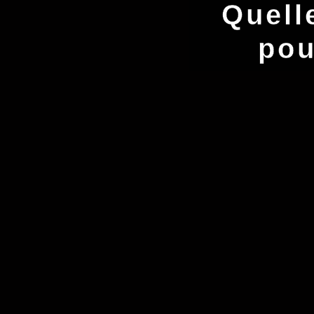
Quell
pou