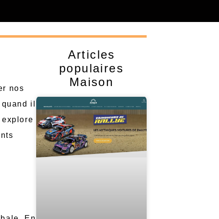
Articles
populaires
Maison
er nos
 quand il
 explore
ents
obale. En