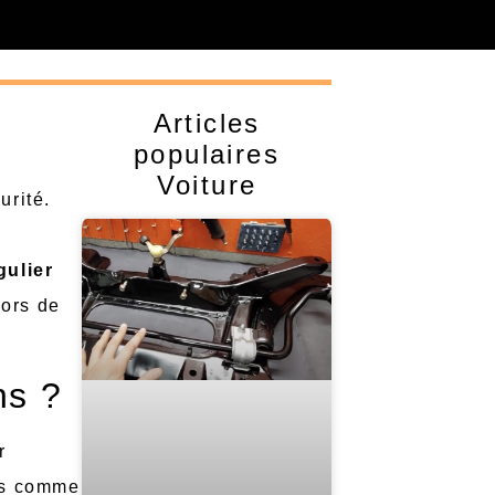
Articles
populaires
Voiture
urité.
gulier
lors de
ns ?
r
lés comme