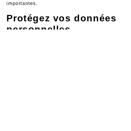
importantes.
Protégez vos données
personnelles
La sécurité des données est un aspect
souvent négligé du travail à domicile. Utilisez
un
VPN logiciel
pour protéger vos
informations sensibles et sécuriser votre
connexion internet. Cela est particulièrement
important si vous utilisez des réseaux Wi-Fi
publics ou non sécurisés.
Assurez-vous également de mettre à jour
régulièrement vos logiciels de sécurité et de