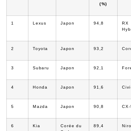
(%)
1
Lexus
Japon
94,8
RX
Hyb
2
Toyota
Japon
93,2
Cor
3
Subaru
Japon
92,1
For
4
Honda
Japon
91,6
Civi
5
Mazda
Japon
90,8
CX-
6
Kia
Corée du
89,4
Nir