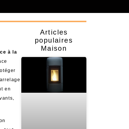
Articles
populaires
Maison
ce à la
ace
rotéger
carrelage
ut en
vants,
ion