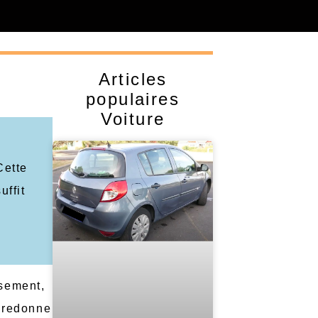
Articles
populaires
Voiture
y
Cette
uffit
usement,
 redonne